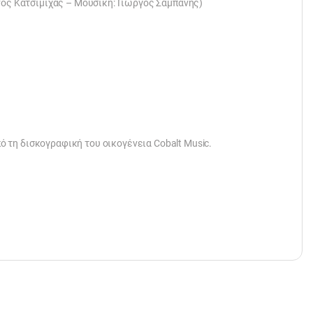
άνος Κατσιμίχας – Μουσική: Γιώργος Σαμπάνης)
 τη δισκογραφική του οικογένεια Cobalt Music.