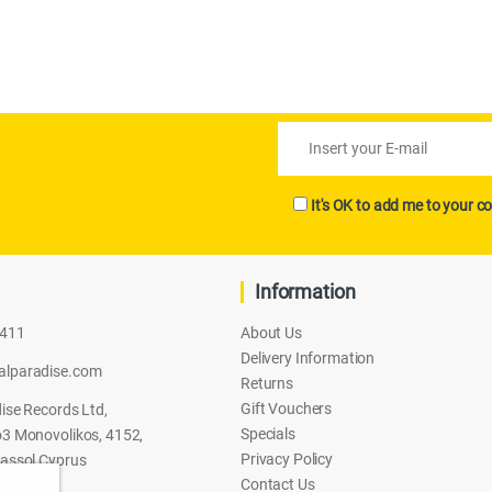
It's OK to add me to your co
Information
2411
About Us
Delivery Information
alparadise.com
Returns
Gift Vouchers
ise Records Ltd,
Specials
3 Monovolikos, 4152,
Privacy Policy
assol Cyprus
Contact Us