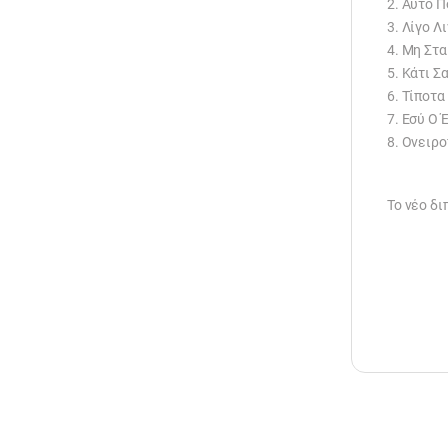
2. Αυτό Π
3. Λίγο Λ
4. Μη Στα
5. Κάτι Σ
6. Τίποτα
7. Εσύ Ο
8. Ονειρο
Το νέο δι