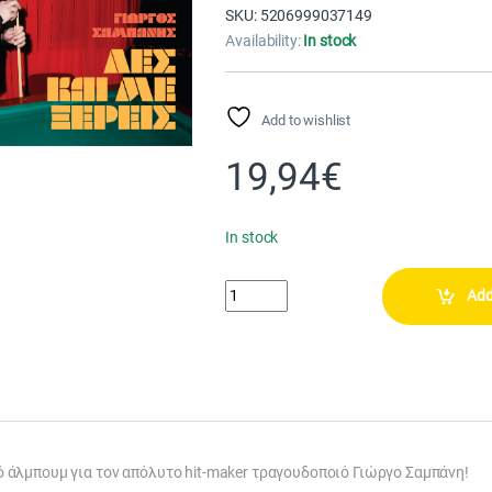
SKU: 5206999037149
Availability:
In stock
Add to wishlist
19,94
€
In stock
ΣΑΜΠΑΝΗΣ ΓΙΩΡΓΟΣ - ΛΕΣ ΚΑΙ ΜΕ ΞΕΡΕ
Add
 άλμπουμ για τον απόλυτο hit-maker τραγουδοποιό Γιώργο Σαμπάνη!