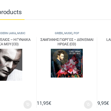
products
DERN LAIKA
,
MUSIC
GREEK
,
MUSIC
,
POP
ΕΛΙΟΣ – Η ΓΥΝΑΙΚΑ
ΣΑΜΠΑΝΗΣ ΓΙΩΡΓΟΣ – ΔΕΝ ΕΙΜΑΙ
LA
Α ΜΟΥ (CD)
ΗΡΩΑΣ (CD)
11,95
€
9,95
€