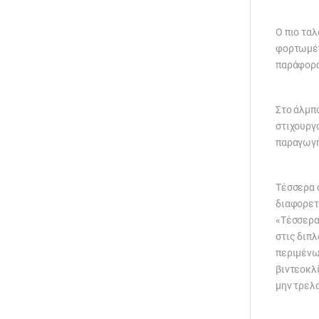
Ο πιο ταλ
φορτωμένο
παράφορ
Στο άλμπ
στιχουργ
παραγωγή
Τέσσερα 
διαφορετ
«Τέσσερα 
στις διπλ
περιμένω 
βιντεοκλί
μην τρελ