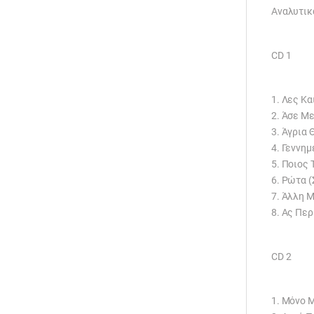
Αναλυτικά
CD 1
1. Λες Κα
2. Άσε Μ
3. Άγρια 
4. Γεννημ
5. Ποιος 
6. Ρώτα (
7. Άλλη Μ
8. Ας Περ
CD 2
1. Μόνο Μ