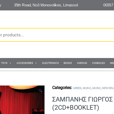
y
35th Road, No3 Monovolikos, Limassol
00357
TOYS
ACCESSORIES
ELECTRONICS
BOOKS
VARIOUS
CONSOLES
NE
,
,
,
GREEK
MUSIC
MUSIC
NEW REL
🔍
ΣΑΜΠΑΝΗΣ ΓΙΩΡΓΟΣ –
(2CD+BOOKLET)