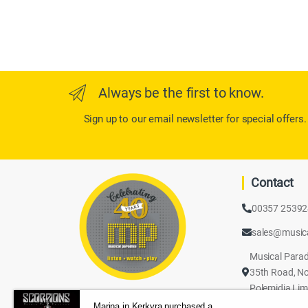
Always be the first to know.
Sign up to our email newsletter for special offers.
Contact
00357 2539
sales@music
Musical Parad
35th Road, No
Polemidia Lim
Marina in Kerkyra purchased a