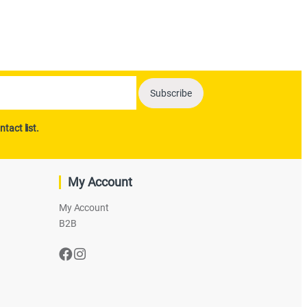
ntact list.
My Account
My Account
B2B