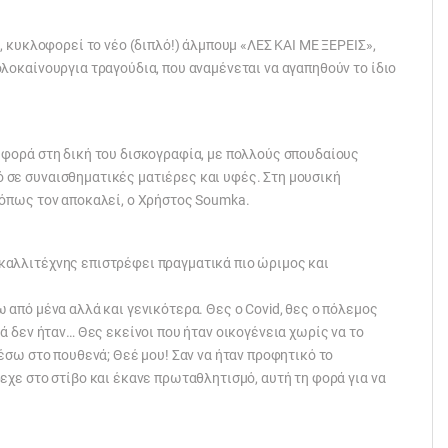
, κυκλοφορεί το νέο (διπλό!) άλμπουμ «ΛΕΣ ΚΑΙ ΜΕ ΞΕΡΕΙΣ»,
λοκαίνουργια τραγούδια, που αναμένεται να αγαπηθούν το ίδιο
 φορά στη δική του δισκογραφία, με πολλούς σπουδαίους
 σε συναισθηματικές ματιέρες και υφές. Στη μουσική
 όπως τον αποκαλεί, ο Χρήστος Soumka.
καλλιτέχνης επιστρέφει πραγματικά πιο ώριμος και
 από μένα αλλά και γενικότερα. Θες ο Covid, θες ο πόλεμος
ά δεν ήταν… Θες εκείνοι που ήταν οικογένεια χωρίς να το
έσω στο πουθενά; Θεέ μου! Σαν να ήταν προφητικό το
εχε στο στίβο και έκανε πρωταθλητισμό, αυτή τη φορά για να