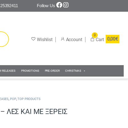
 25392411
Follow Us
0
0,00
€
W RELEASES
PROMOTIONS
PRE-ORDER
CHRISTMAS
,
,
EASES
POP
TOP PRODUCTS
 ΛΕΣ ΚΑΙ ΜΕ ΞΕΡΕΙΣ