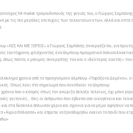
αντούχος hit-maker τραγουδοποιός της γενιάς του, ο Γιώργος Σαμπάνης
 με τις πιο μεγάλες επιτυχίες των τελευταίων ετών, αλλά και επτά ο
α.
ουμ «ΛΕΣ ΚΑΙ ΜΕ ΞΕΡΕΙΣ» ο Γιώργος Σαμπάνης συνεργάζεται, για πρώτη
ούς ταυτόχρονα, φτιάχνοντας ένα άλμπουμ πραγματικά πολυσυλλεκτικό
, όπως πάντα, ο μόνιμος συνεργάτης του και ο «δεύτερος εαυτός» του
ολόκληρα χρόνια από το προηγούμενο άλμπουμ «Παράξενα Δεμένοι», ο 
ικός. Όπως λέει στο σημείωμα που συνοδεύει το άλμπουμ:
χρόνια που ο κόσμος όπως τον γνώριζα άλλαξε τελείως, όχι μόνο γύρω
ανές γειτονιές… Θες οι άνθρωποι που έβλεπα σαν οικογένεια και τελικ
και στα δύσκολα άπλωσαν χέρια και σχοινιά για να μη με αφήσουν να π
π «Άγρια Θάλασσα» και έπρεπε να ξαναθυμηθώ εκείνο το παιδί που έτρ
αθώ»