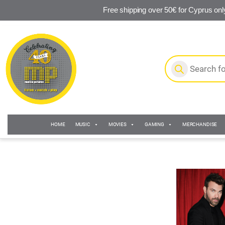
Free shipping over 50€ for Cyprus onl
Skip to navigation
Skip to content
Products search
HOME
MUSIC
MOVIES
GAMING
MERCHANDISE